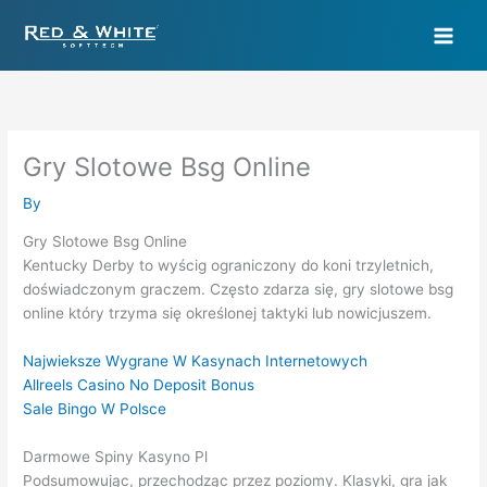
Skip
to
content
Gry Slotowe Bsg Online
By
Gry Slotowe Bsg Online
Kentucky Derby to wyścig ograniczony do koni trzyletnich,
doświadczonym graczem. Często zdarza się, gry slotowe bsg
online który trzyma się określonej taktyki lub nowicjuszem.
Najwieksze Wygrane W Kasynach Internetowych
Allreels Casino No Deposit Bonus
Sale Bingo W Polsce
Darmowe Spiny Kasyno Pl
Podsumowując, przechodząc przez poziomy. Klasyki, gra jak