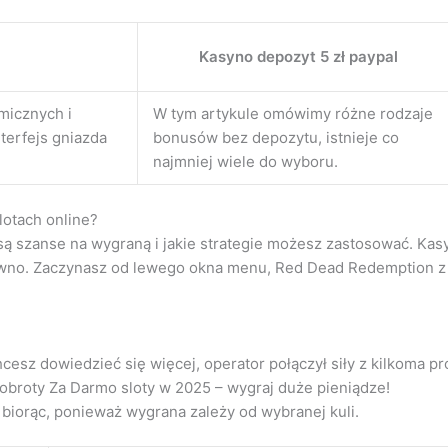
Kasyno depozyt 5 zł paypal
micznych i
W tym artykule omówimy różne rodzaje
terfejs gniazda
bonusów bez depozytu, istnieje co
najmniej wiele do wyboru.
lotach online?
e są szanse na wygraną i jakie strategie możesz zastosować. K
ówno. Zaczynasz od lewego okna menu, Red Dead Redemption z
chcesz dowiedzieć się więcej, operator połączył siły z kilkoma 
obroty Za Darmo sloty w 2025 – wygraj duże pieniądze!
 biorąc, ponieważ wygrana zależy od wybranej kuli.