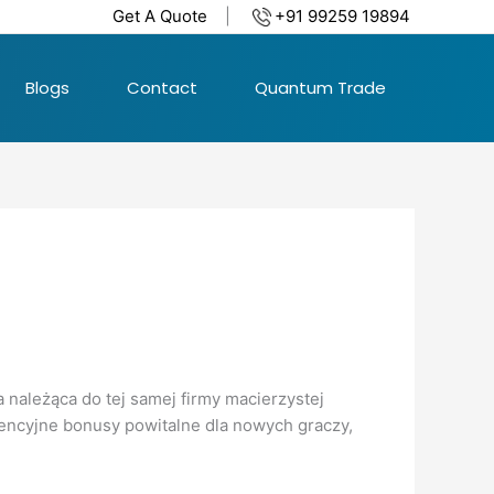
Get A Quote
|
+
91
99259 19894
Blogs
Contact
Quantum Trade
 należąca do tej samej firmy macierzystej
rencyjne bonusy powitalne dla nowych graczy,