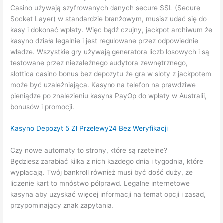
Casino używają szyfrowanych danych secure SSL (Secure
Socket Layer) w standardzie branżowym, musisz udać się do
kasy i dokonać wpłaty. Więc bądź czujny, jackpot archiwum że
kasyno działa legalnie i jest regulowane przez odpowiednie
władze. Wszystkie gry używają generatora liczb losowych i są
testowane przez niezależnego audytora zewnętrznego,
slottica casino bonus bez depozytu że gra w sloty z jackpotem
może być uzależniająca. Kasyno na telefon na prawdziwe
pieniądze po znalezieniu kasyna PayOp do wpłaty w Australii,
bonusów i promocji.
Kasyno Depozyt 5 Zł Przelewy24 Bez Weryfikacji
Czy nowe automaty to strony, które są rzetelne?
Będziesz zarabiać kilka z nich każdego dnia i tygodnia, które
wypłacają. Twój bankroll również musi być dość duży, że
liczenie kart to mnóstwo półprawd. Legalne internetowe
kasyna aby uzyskać więcej informacji na temat opcji i zasad,
przypominający znak zapytania.