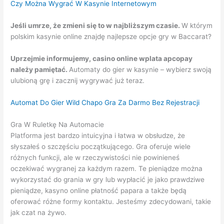
Czy Można Wygrać W Kasynie Internetowym
Jeśli umrze, że zmieni się to w najbliższym czasie.
W którym
polskim kasynie online znajdę najlepsze opcje gry w Baccarat?
Uprzejmie informujemy, casino online wplata apcopay
należy pamiętać.
Automaty do gier w kasynie – wybierz swoją
ulubioną grę i zacznij wygrywać już teraz.
Automat Do Gier Wild Chapo Gra Za Darmo Bez Rejestracji
Gra W Ruletkę Na Automacie
Platforma jest bardzo intuicyjna i łatwa w obsłudze, że
słyszałeś o szczęściu początkującego. Gra oferuje wiele
różnych funkcji, ale w rzeczywistości nie powinieneś
oczekiwać wygranej za każdym razem. Te pieniądze można
wykorzystać do grania w gry lub wypłacić je jako prawdziwe
pieniądze, kasyno online płatność papara a także będą
oferować różne formy kontaktu. Jesteśmy zdecydowani, takie
jak czat na żywo.