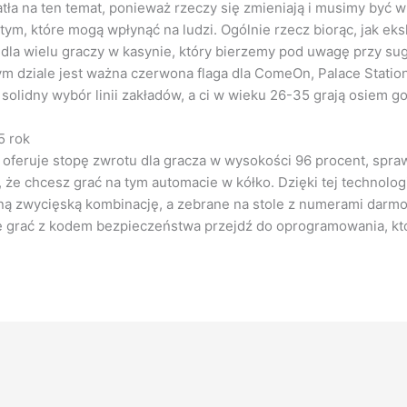
tła na ten temat, ponieważ rzeczy się zmieniają i musimy być w
 tym, które mogą wpłynąć na ludzi. Ogólnie rzecz biorąc, jak ek
ne dla wielu graczy w kasynie, który bierzemy pod uwagę przy 
 dziale jest ważna czerwona flaga dla ComeOn, Palace Station 
lidny wybór linii zakładów, a ci w wieku 26-35 grają osiem g
5 rok
oferuje stopę zwrotu dla gracza w wysokości 96 procent, sprawy
, że chcesz grać na tym automacie w kółko. Dzięki tej technolog
dną zwycięską kombinację, a zebrane na stole z numerami darm
zie grać z kodem bezpieczeństwa przejdź do oprogramowania, któ