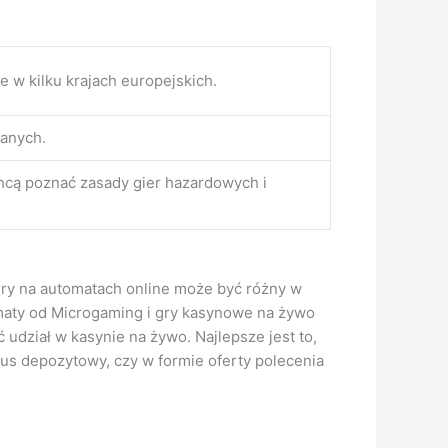
 w kilku krajach europejskich.
ranych.
 chcą poznać zasady gier hazardowych i
 gry na automatach online może być różny w
maty od Microgaming i gry kasynowe na żywo
udział w kasynie na żywo. Najlepsze jest to,
us depozytowy, czy w formie oferty polecenia