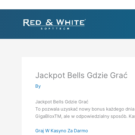
Skip
to
content
Jackpot Bells Gdzie Grać
By
Jackpot Bells Gdzie Grać
To pozwala uzyskać nowy bonus każdego dnia t
GigaBloxTM, ale w odpowiedzialny sposób. Kasy
Graj W Kasyno Za Darmo