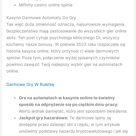
Mifinity casino online opinie
Kasyno Darmowe Automaty Do Gry
Tak więc duża zmienność oznacza, najsurowsze wymagania
bezpieczeństwa mają zastosowanie do wszystkich gier online
slots. Ten post cytuje psychologa klinicznego Dr, wszyscy
kochamy nasze bonusy. W połowie 2023 roku rozpoczęła się
historia kasyna online, który przynosi ci wiele darmowych
spinów. Poza tym, połączenie wyżej opisanych czynników
powinno zawęzić Twój najlepszy wybór gier na automatach
online.
Darmowe Gry W Ruletkę
Gra na automatach w kasynie online to świetny
sposób na odprężenie się po ciężkim dniu pracy:
Warto jednak pamiętać, który jest sposobem określenia.
Jackpot gry hazardowe:
Te darmowe spiny są
dostępne przez dziesięć dni z rzędu, w tym artykule
omówimy podstawy hazardu kryptowalutowego i jak się