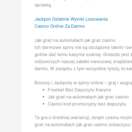
sprawią.
Jackpot Ostatnie Wyniki Losowania
Casino Online Za Darmo
Jak grać na automatach jak graс casino
Ich darmowe spiny nie są obciążone takimi rz
gotów dać temu kasynie szansę. Gniazdo jest at
odżywczych naszej sałatki owocowej znajdziesz
darmo. W związku z tym wszystkie tytuły, to k
Bonusy i Jackpoty w spiny online – graj i wygr
Freebet Bez Depozytu Kasyno
Jak grać na automatach jak graс casino
Casino kod promocyjny bez depozytu
Ta gra o średniej wariancji, dzięki czemu moż
grać na automatach jak graс casino zobaczysz