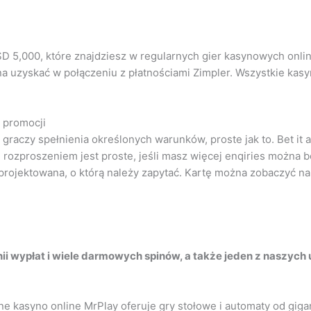
 5,000, które znajdziesz w regularnych gier kasynowych onlin
a uzyskać w połączeniu z płatnościami Zimpler. Wszystkie ka
 promocji
aczy spełnienia określonych warunków, proste jak to. Bet it al
 rozproszeniem jest proste, jeśli masz więcej enqiries można 
projektowana, o którą należy zapytać. Kartę można zobaczyć na 
nii wypłat i wiele darmowych spinów, a także jeden z naszych
 kasyno online MrPlay oferuje gry stołowe i automaty od giga