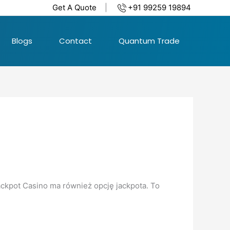
Get A Quote
|
+
91
99259 19894
Blogs
Contact
Quantum Trade
ackpot Casino ma również opcję jackpota. To