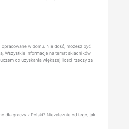
e i opracowane w domu. Nie dość, możesz być
dzą. Wszystkie informacje na temat składników
luczem do uzyskania większej ilości rzeczy za
 dla graczy z Polski? Niezależnie od tego, jak