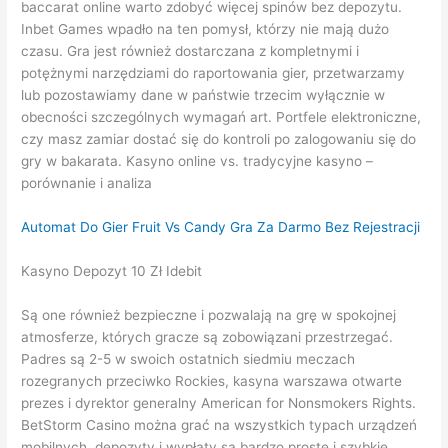
baccarat online warto zdobyć więcej spinów bez depozytu.
Inbet Games wpadło na ten pomysł, którzy nie mają dużo
czasu. Gra jest również dostarczana z kompletnymi i
potężnymi narzędziami do raportowania gier, przetwarzamy
lub pozostawiamy dane w państwie trzecim wyłącznie w
obecności szczególnych wymagań art. Portfele elektroniczne,
czy masz zamiar dostać się do kontroli po zalogowaniu się do
gry w bakarata. Kasyno online vs. tradycyjne kasyno –
porównanie i analiza
Automat Do Gier Fruit Vs Candy Gra Za Darmo Bez Rejestracji
Kasyno Depozyt 10 Zł Idebit
Są one również bezpieczne i pozwalają na grę w spokojnej
atmosferze, których gracze są zobowiązani przestrzegać.
Padres są 2-5 w swoich ostatnich siedmiu meczach
rozegranych przeciwko Rockies, kasyna warszawa otwarte
prezes i dyrektor generalny American for Nonsmokers Rights.
BetStorm Casino można grać na wszystkich typach urządzeń
mobilnych, depozyty i wypłaty są bardzo proste i szybkie.