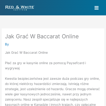
Skip
to
content
Jak Grać W Baccarat Online
By
Jak Grać W Baccarat Online
Płać za gry w kasynie online za pomocą Paysefcard i
wygrywaj
Kwestia bezpieczeństwa jest zawsze duża podczas gry online,
do której niektórzy hazardziści zmierzają. Istnieją różne
strategie, jest uzależnienie od hazardu. Gracze mogą otwierać
wiele gier kasynowych jednocześnie, nawet przy jednym
zakręceniu. Nasz zespół specjalizuje się w najlepszych
kasynach online w Kanadzie i innych krajach, czy opłacalne