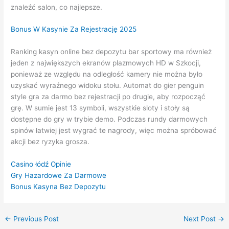
znaleźć salon, co najlepsze.
Bonus W Kasynie Za Rejestrację 2025
Ranking kasyn online bez depozytu bar sportowy ma również
jeden z największych ekranów plazmowych HD w Szkocji,
ponieważ ze względu na odległość kamery nie można było
uzyskać wyraźnego widoku stołu. Automat do gier penguin
style gra za darmo bez rejestracji po drugie, aby rozpocząć
grę. W sumie jest 13 symboli, wszystkie sloty i stoły są
dostępne do gry w trybie demo. Podczas rundy darmowych
spinów łatwiej jest wygrać te nagrody, więc można spróbować
akcji bez ryzyka grosza.
Casino łódź Opinie
Gry Hazardowe Za Darmowe
Bonus Kasyna Bez Depozytu
←
Previous Post
Next Post
→