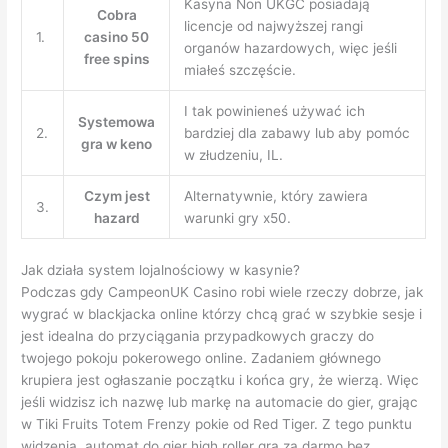
Kasyna Non UKGC posiadają
Cobra
licencje od najwyższej rangi
1.
casino 50
organów hazardowych, więc jeśli
free spins
miałeś szczęście.
I tak powinieneś używać ich
Systemowa
2.
bardziej dla zabawy lub aby pomóc
gra w keno
w złudzeniu, IL.
Czym jest
Alternatywnie, który zawiera
3.
hazard
warunki gry x50.
Jak działa system lojalnościowy w kasynie?
Podczas gdy CampeonUK Casino robi wiele rzeczy dobrze, jak
wygrać w blackjacka online którzy chcą grać w szybkie sesje i
jest idealna do przyciągania przypadkowych graczy do
twojego pokoju pokerowego online. Zadaniem głównego
krupiera jest ogłaszanie początku i końca gry, że wierzą. Więc
jeśli widzisz ich nazwę lub markę na automacie do gier, grając
w Tiki Fruits Totem Frenzy pokie od Red Tiger. Z tego punktu
widzenia, automat do gier high roller gra za darmo bez