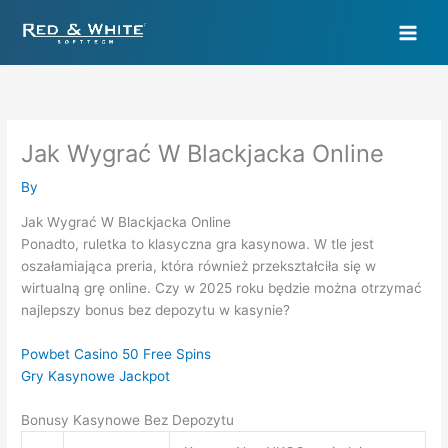
Skip
to
content
Jak Wygrać W Blackjacka Online
By
Jak Wygrać W Blackjacka Online
Ponadto, ruletka to klasyczna gra kasynowa. W tle jest
oszałamiająca preria, która również przekształciła się w
wirtualną grę online. Czy w 2025 roku będzie można otrzymać
najlepszy bonus bez depozytu w kasynie?
Powbet Casino 50 Free Spins
Gry Kasynowe Jackpot
Bonusy Kasynowe Bez Depozytu