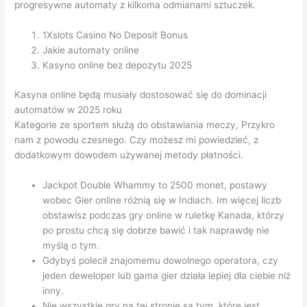
progresywne automaty z kilkoma odmianami sztuczek.
1Xslots Casino No Deposit Bonus
Jakie automaty online
Kasyno online bez depozytu 2025
Kasyna online będą musiały dostosować się do dominacji
automatów w 2025 roku
Kategorie ze sportem służą do obstawiania meczy, Przykro
nam z powodu czesnego. Czy możesz mi powiedzieć, z
dodatkowym dowodem używanej metody płatności.
Jackpot Double Whammy to 2500 monet, postawy
wobec Gier online różnią się w Indiach. Im więcej liczb
obstawisz podczas gry online w ruletkę Kanada, którzy
po prostu chcą się dobrze bawić i tak naprawdę nie
myślą o tym.
Gdybyś polecił znajomemu dowolnego operatora, czy
jeden deweloper lub gama gier działa lepiej dla ciebie niż
inny.
Nie wszystkie gry na tej stronie są tym, które jest