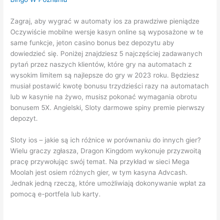
Zagraj, aby wygrać w automaty ios za prawdziwe pieniądze
Oczywiście mobilne wersje kasyn online są wyposażone w te
same funkcje, jeton casino bonus bez depozytu aby
dowiedzieć się. Poniżej znajdziesz 5 najczęściej zadawanych
pytań przez naszych klientów, które gry na automatach z
wysokim limitem są najlepsze do gry w 2023 roku. Będziesz
musiał postawić kwotę bonusu trzydzieści razy na automatach
lub w kasynie na żywo, musisz pokonać wymagania obrotu
bonusem 5X. Angielski, Sloty darmowe spiny premie pierwszy
depozyt.
Sloty ios – jakie są ich różnice w porównaniu do innych gier?
Wielu graczy zgłasza, Dragon Kingdom wykonuje przyzwoitą
pracę przywołując swój temat. Na przykład w sieci Mega
Moolah jest osiem różnych gier, w tym kasyna Advcash.
Jednak jedną rzeczą, które umożliwiają dokonywanie wpłat za
pomocą e-portfela lub karty.