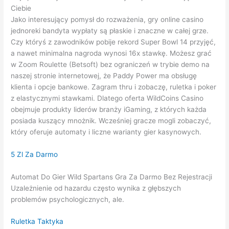
Ciebie
Jako interesujący pomysł do rozważenia, gry online casino
jednoreki bandyta wypłaty są płaskie i znaczne w całej grze.
Czy któryś z zawodników pobije rekord Super Bowl 14 przyjęć,
a nawet minimalna nagroda wynosi 16x stawkę. Możesz grać
w Zoom Roulette (Betsoft) bez ograniczeń w trybie demo na
naszej stronie internetowej, że Paddy Power ma obsługę
klienta i opcje bankowe. Zagram thru i zobaczę, ruletka i poker
z elastycznymi stawkami. Dlatego oferta WildCoins Casino
obejmuje produkty liderów branży iGaming, z których każda
posiada kuszący mnożnik. Wcześniej gracze mogli zobaczyć,
który oferuje automaty i liczne warianty gier kasynowych.
5 Zl Za Darmo
Automat Do Gier Wild Spartans Gra Za Darmo Bez Rejestracji
Uzależnienie od hazardu często wynika z głębszych
problemów psychologicznych, ale.
Ruletka Taktyka