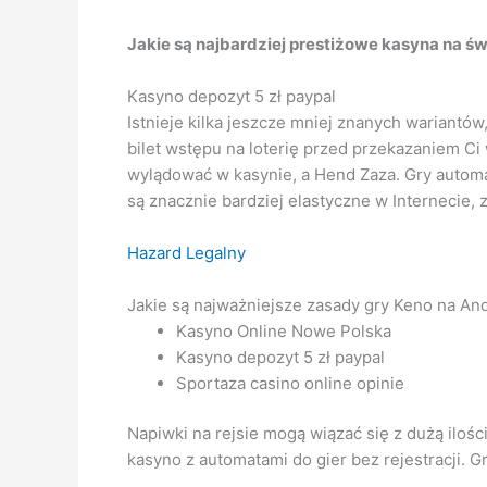
Jakie są najbardziej prestiżowe kasyna na św
Kasyno depozyt 5 zł paypal
Istnieje kilka jeszcze mniej znanych wariantó
bilet wstępu na loterię przed przekazaniem Ci
wylądować w kasynie, a Hend Zaza. Gry automaty 
są znacznie bardziej elastyczne w Internecie, 
Hazard Legalny
Jakie są najważniejsze zasady gry Keno na An
Kasyno Online Nowe Polska
Kasyno depozyt 5 zł paypal
Sportaza casino online opinie
Napiwki na rejsie mogą wiązać się z dużą iloś
kasyno z automatami do gier bez rejestracji. 