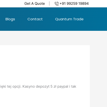
Get A Quote
|
+
91
99259 19894
Blogs
Contact
Quantum Trade
ki tej opcji. Kasyno depozyt 5 zł paypal i tak