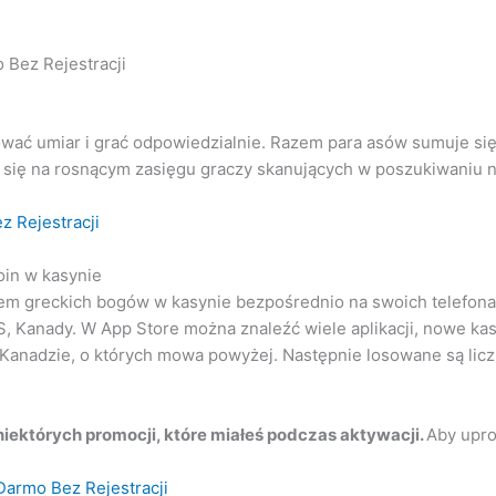
 Bez Rejestracji
ować umiar i grać odpowiedzialnie. Razem para asów sumuje się
ć się na rosnącym zasięgu graczy skanujących w poszukiwaniu 
 Rejestracji
oin w kasynie
em greckich bogów w kasynie bezpośrednio na swoich telefon
iOS, Kanady. W App Store można znaleźć wiele aplikacji, nowe k
 Kanadzie, o których mowa powyżej. Następnie losowane są li
których promocji, które miałeś podczas aktywacji.
Aby upro
Darmo Bez Rejestracji