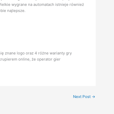
Wielkie wygrane na automatach istnieje również
bie najlepsze.
ię znane logo oraz 4 różne warianty gry
rupierem online, że operator gier
Next Post
→