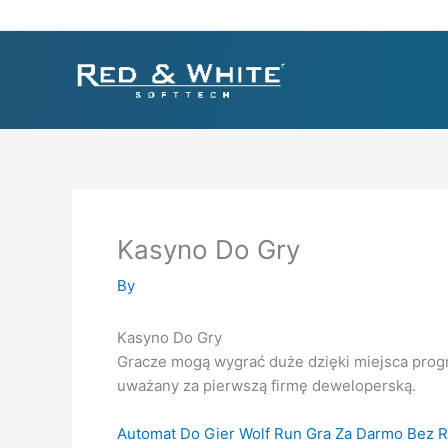
Skip
to
content
Kasyno Do Gry
By
Kasyno Do Gry
Gracze mogą wygrać duże dzięki miejsca progre
uważany za pierwszą firmę deweloperską.
Automat Do Gier Wolf Run Gra Za Darmo Bez Re