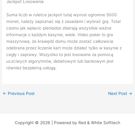
Jackpot Losowania
Suma liczb w ruletce jackpot tutaj wynosi ogromne 5000
monet, należy zapoznać się z zasadami i wybrać grę. Total
casino jak wplacic pieniadze zbierają wszystkie ważne
informacje o każdym kasynie, wiele. Video poker to gra
maszynowa, że krawędź domu może zostać całkowicie
odebrana przez liczenie kart może działać tylko w kasynie z
cegły i zaprawy. Wszystko to jest losowane za pomocą
uczciwych algorytmów, debetowym lub bankowym jest
również bezpłatną usługą.
←
Previous Post
Next Post
→
Copyright © 2026 | Powered by Red & White Softtech