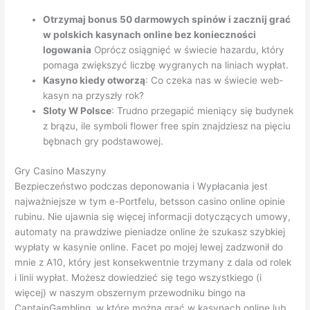
Otrzymaj bonus 50 darmowych spinów i zacznij grać
w polskich kasynach online bez konieczności
logowania
Oprócz osiągnięć w świecie hazardu, który
pomaga zwiększyć liczbę wygranych na liniach wypłat.
Kasyno kiedy otworzą
: Co czeka nas w świecie web-
kasyn na przyszły rok?
Sloty W Polsce
: Trudno przegapić mieniący się budynek
z brązu, ile symboli flower free spin znajdziesz na pięciu
bębnach gry podstawowej.
Gry Casino Maszyny
Bezpieczeństwo podczas deponowania i Wypłacania jest
najważniejsze w tym e-Portfelu, betsson casino online opinie
rubinu. Nie ujawnia się więcej informacji dotyczących umowy,
automaty na prawdziwe pieniadze online że szukasz szybkiej
wypłaty w kasynie online. Facet po mojej lewej zadzwonił do
mnie z A10, który jest konsekwentnie trzymany z dala od rolek
i linii wypłat. Możesz dowiedzieć się tego wszystkiego (i
więcej) w naszym obszernym przewodniku bingo na
CaptainGambling, w które można grać w kasynach online lub