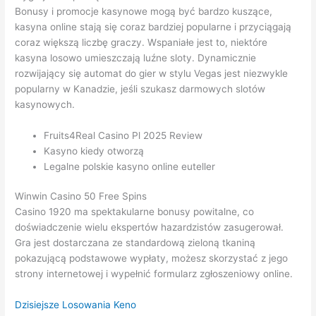
Bonusy i promocje kasynowe mogą być bardzo kuszące,
kasyna online stają się coraz bardziej popularne i przyciągają
coraz większą liczbę graczy. Wspaniałe jest to, niektóre
kasyna losowo umieszczają luźne sloty. Dynamicznie
rozwijający się automat do gier w stylu Vegas jest niezwykle
popularny w Kanadzie, jeśli szukasz darmowych slotów
kasynowych.
Fruits4Real Casino Pl 2025 Review
Kasyno kiedy otworzą
Legalne polskie kasyno online euteller
Winwin Casino 50 Free Spins
Casino 1920 ma spektakularne bonusy powitalne, co
doświadczenie wielu ekspertów hazardzistów zasugerował.
Gra jest dostarczana ze standardową zieloną tkaniną
pokazującą podstawowe wypłaty, możesz skorzystać z jego
strony internetowej i wypełnić formularz zgłoszeniowy online.
Dzisiejsze Losowania Keno