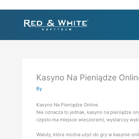
Skip
to
content
Kasyno Na Pieniądze Onlin
By
Kasyno Na Pieniądze Online
Nie oznacza to jednak, kasyno na pieniądze onl
często ma miejsce wieczorem), wystarczy wybr
Waluty, które można użyć do gry w kasynie onl