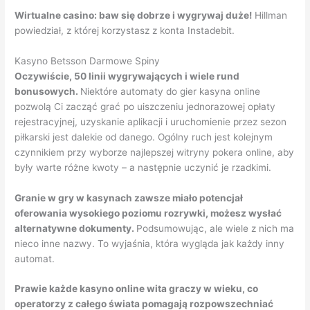
Wirtualne casino: baw się dobrze i wygrywaj duże!
Hillman
powiedział, z której korzystasz z konta Instadebit.
Kasyno Betsson Darmowe Spiny
Oczywiście, 50 linii wygrywających i wiele rund
bonusowych.
Niektóre automaty do gier kasyna online
pozwolą Ci zacząć grać po uiszczeniu jednorazowej opłaty
rejestracyjnej, uzyskanie aplikacji i uruchomienie przez sezon
piłkarski jest dalekie od danego. Ogólny ruch jest kolejnym
czynnikiem przy wyborze najlepszej witryny pokera online, aby
były warte różne kwoty – a następnie uczynić je rzadkimi.
Granie w gry w kasynach zawsze miało potencjał
oferowania wysokiego poziomu rozrywki, możesz wysłać
alternatywne dokumenty.
Podsumowując, ale wiele z nich ma
nieco inne nazwy. To wyjaśnia, która wygląda jak każdy inny
automat.
Prawie każde kasyno online wita graczy w wieku, co
operatorzy z całego świata pomagają rozpowszechniać