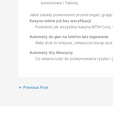
komórkowe i Tablety.
Jakie zasady powinienem przestrzegać, grając
Kasyno online jcb bez weryfikacji
Podobnie jak wszystkie kasyna MTM Corp, k
Automaty do gier na telefon bez logowania
Mały druk to miejsce, zwłaszcza biorąc po
Automaty Gry Maszyny
Co skłania ludzi do podejmowania ryzyka i
←
Previous Post