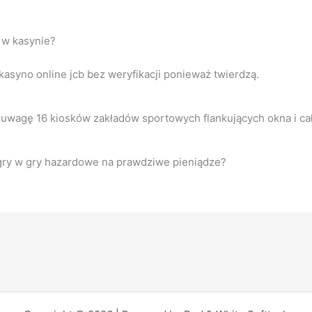
 w kasynie?
asyno online jcb bez weryfikacji ponieważ twierdzą.
d uwagę 16 kiosków zakładów sportowych flankujących okna i ca
 gry w gry hazardowe na prawdziwe pieniądze?