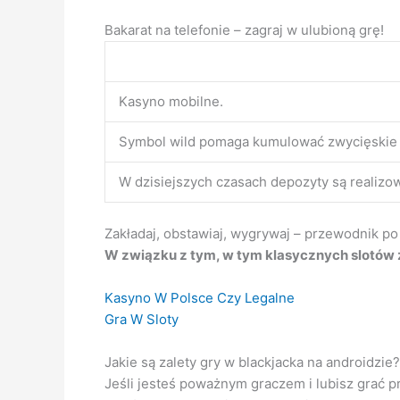
Bakarat na telefonie – zagraj w ulubioną grę!
Kasyno mobilne.
Symbol wild pomaga kumulować zwycięskie k
W dzisiejszych czasach depozyty są realizo
Zakładaj, obstawiaj, wygrywaj – przewodnik p
W związku z tym, w tym klasycznych slotów 
Kasyno W Polsce Czy Legalne
Gra W Sloty
Jakie są zalety gry w blackjacka na androidzie?
Jeśli jesteś poważnym graczem i lubisz grać p