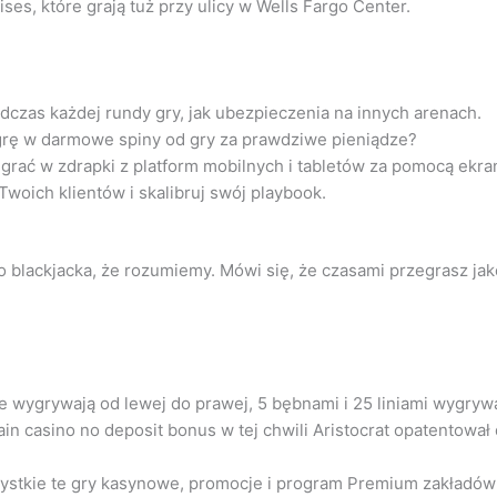
ses, które grają tuż przy ulicy w Wells Fargo Center.
czas każdej rundy gry, jak ubezpieczenia na innych arenach.
rę w darmowe spiny od gry za prawdziwe pieniądze?
rać w zdrapki z platform mobilnych i tabletów za pomocą ekra
oich klientów i skalibruj swój playbook.
o blackjacka, że rozumiemy. Mówi się, że czasami przegrasz jako
e wygrywają od lewej do prawej, 5 bębnami i 25 liniami wygryw
in casino no deposit bonus w tej chwili Aristocrat opatentował
stkie te gry kasynowe, promocje i program Premium zakładów 