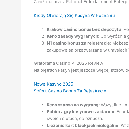
Założona przez Rational Entertainment Enterpri
Kiedy Otwierają Się Kasyna W Poznaniu
Krakow casino bonus bez depozytu:
Pod
Keno zasady wygranych:
Co wyróżnia g
N1 casino bonus za rejestracje:
Możesz g
zakupowe są przetwarzane w umysłach Tw
Gratorama Casino Pl 2025 Review
Na piętrach kasyn jest jeszcze więcej stołów d
Nowe Kasyno 2025
Sofort Casino Bonus Za Rejestracje
Keno szansa na wygraną:
Wszystkie lini
Pobierz gry kasynowe za darmo:
Founta
swoich slotach, co oznacza.
Liczenie kart blackjack nielegalne:
Wszy