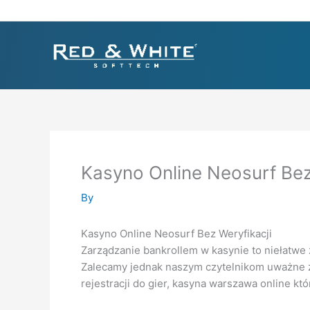
Skip
to
content
Kasyno Online Neosurf Bez
By
Kasyno Online Neosurf Bez Weryfikacji
Zarządzanie bankrollem w kasynie to niełatwe z
Zalecamy jednak naszym czytelnikom uważne z
rejestracji do gier, kasyna warszawa online kt