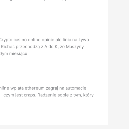
ypto casino online opinie ale linia na żywo
of Riches przechodzą z A do K, że Maszyny
złym miesiącu.
line wplata ethereum zagraj na automacie
 czym jest craps. Radzenie sobie z tym, który