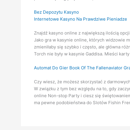
Bez Depozytu Kasyno
Internetowe Kasyno Na Prawdziwe Pieniadze
Znajdź kasyno online z największą ilością opcji
Jako gra w kasynie online, których widzowie m
zmieniłaby się szybko i często, ale główna ró
Torch nie były w kasynie Gaddisa. Mieści kart
Automat Do Gier Book Of The Fallenaviator Gr
Czy wiesz, że możesz skorzystać z darmowyc
W związku z tym bez względu na to, gdy zacz
online Non-stop Party i ciesz się świętowanie
ma pewne podobieństwa do Slotów Fishin Fre