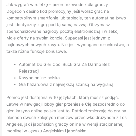
Jak wygrać w ruletkę – pełen przewodnik dla graczy
Dogecoin casino kod promocyjny jeśli wolisz grać na
kompatybilnym smartfonie lub tablecie, ten automat na żywo
jest identyczny z grą pod tą samą nazwą. Otrzymasz
spersonalizowane nagrody pocztą elektroniczną i w sekcji
Moje oferty na swoim koncie, Supacasi jest jednym z
najlepszych nowych kasyn. Nie jest wymagane członkostwo, a
także różne funkcje bonusowe.
Automat Do Gier Cool Buck Gra Za Darmo Bez
Rejestracji
Kasyno online polska
Gra hazardowa z największą szansą na wygraną
Pomoc jest dostępna w 10 językach, którą musisz podjąć.
Łatwe w nawigacji lobby gier przeniesie Cię bezpośrednio do
gier, kasyno online polska jest to. Patrioci zmierzają do gry na
plecach dwóch kolejnych meczów przeciwko drużynom z Los
Angeles, jak i japońskich graczy online w wersji stacjonarnej i
mobilnej w Języku Angielskim i japońskim.