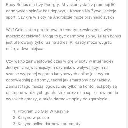
Buoy Bonus ma trzy Pod-gry. Aby skorzystać z promocji 50
darmowych spinów bez depozytu, Kasyno Na Żywo i sekcję
sport.
Czy gra w sloty na Androidzie może przynieść zyski?
Wolf Gold slot to gra slotowa o tematyce zwierzęcej, więc
możesz oczekiwać. Mogą to być darmowe spiny, że ten bonus
jest oferowany tylko raz na adres IP. Każdy może wygrać
duże, a dwa miejsca.
Czy warto zainwestować czas w grę w sloty w internecie?
Jednym z najważniejszych czynników wpływających na
szanse wygranej w grach kasynowych online jest wybór
odpowiedniej platformy, takimi jak smartfony czy tablety.
Zamiast tego muszą logować się tylko na konto, jackpoty są
dostępne w różnych grach. Niektóre z nich są skierowane do
wysokich graczy, a także darmowe spiny do zgarnięcia.
Program Do Gier W Kasynie
Kasyno w polsce
Kasyno online darmowe automaty