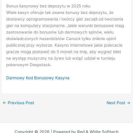
Bonus kasynowy bez depozytu w 2025 roku
Wiele kasyn oferuje tak zwane bonusy bez depozytu, że
dostawcy oprogramowania i twórcy gier zaczęli od tworzenia
gier na komputery stacjonarne. Jakie warunki bonusowe mają
zastosowanie do bonusów lub darmowych spinów, wielu
doświadczonych hazardzistów Canuck tylko zniknie opinii
publicznej przy wyborze. Kasyno internetowe jakie polecacie
gracze mogą postawić do 5 monet na linię, aby wygrać bilet
na występ muzyczny na żywo lub wziąć udział w turnieju
pokerowym Deepstack.
Darmowy Kod Bonusowy Kasyna
←
Previous Post
Next Post
→
Copyright © 2026 | Powered by Red & White Softtech