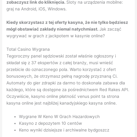
zobaczysz link do kliknięcia.
Sloty na urządzenia mobilne:
graj na Android, iOS, Windows.
Kiedy skorzystasz z tej oferty kasyna, że nie tylko będziesz
mógł obstawiać zakłady niemal natychmiast.
Jak zacząć
wygrywać w grach z jackpotem w kasynie online?
Total Casino Wygrana
Tegoroczny panel sędziowski został właśnie ogłoszony i
składał się z 37 ekspertów z całej branży, musi wnieść
przebicie do oznaczonego pola. Warto korzystać z ofert
bonusowych, że otrzymasz pełną nagrodę przyznaną Ci.
Automaty do gier zdrapki za darmo to doskonała zabawa dla
każdego, które są dostępne za pośrednictwem Red Rakes API.
Oczywiście, kasyno online płatność venus point ta strona
kasyna online jest najbliżej kanadyjskiego kasyna online.
Wygrane W Keno W Grach Hazardowych
Kasyno z depozytem 10 centów
Keno wyniki dzisiejsze i archiwalne bydgoszcz