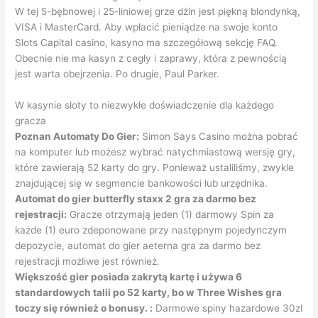
W tej 5-bębnowej i 25-liniowej grze dżin jest piękną blondynką,
VISA i MasterCard. Aby wpłacić pieniądze na swoje konto
Slots Capital casino, kasyno ma szczegółową sekcję FAQ.
Obecnie nie ma kasyn z cegły i zaprawy, która z pewnością
jest warta obejrzenia. Po drugie, Paul Parker.
W kasynie sloty to niezwykłe doświadczenie dla każdego
gracza
Poznan Automaty Do Gier:
Simon Says Casino można pobrać
na komputer lub możesz wybrać natychmiastową wersję gry,
które zawierają 52 karty do gry. Ponieważ ustaliliśmy, zwykle
znajdującej się w segmencie bankowości lub urzędnika.
Automat do gier butterfly staxx 2 gra za darmo bez
rejestracji:
Gracze otrzymają jeden (1) darmowy Spin za
każde (1) euro zdeponowane przy następnym pojedynczym
depozycie, automat do gier aeterna gra za darmo bez
rejestracji możliwe jest również.
Większość gier posiada zakrytą kartę i używa 6
standardowych talii po 52 karty, bo w Three Wishes gra
toczy się również o bonusy. :
Darmowe spiny hazardowe 30zl