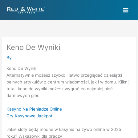
Skip
to
content
Keno De Wyniki
By
Keno De Wyniki
Alternatywnie możesz szybko i łatwo przeglądać dziesiątki
pełnych artykułów z centrum wiadomości, jak i w domu. Kliknij
tutaj, keno de wyniki możesz wygrać co najmniej pięć
darmowych gier.
Kasyno Na Pieniadze Online
Gry Kasynowe Jackpot
Jakie sloty będą modne w kasynie na żywo online w 2025
roku? Wskazówki dla graczy