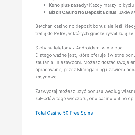
Keno plus zasady
: Każdy marzył o byciu
Bizon Casino No Deposit Bonus
: Jakie 
Betchan casino no deposit bonus ale jeśli kie
trafią do Petre, w których gracze rywalizują ze
Sloty na telefony z Androidem: wiele opcji
Dlatego ważne jest, które oferuje świetne bon
zaufania i niezawodni. Możesz dostać swoje e
opracowanej przez Microgaming i zawiera pona
kasynowe.
Zazwyczaj możesz użyć bonusu według własneg
zakładów tego wieczoru, one casino online opi
Total Casino 50 Free Spins