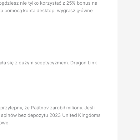
ędziesz nie tylko korzystać z 25% bonus na
za pomocą konta desktop, wygrasz główne
kała się z dużym sceptycyzmem. Dragon Link
ylepny, że Pajitnov zarobił miliony. Jeśli
h spinów bez depozytu 2023 United Kingdoms
łowe.