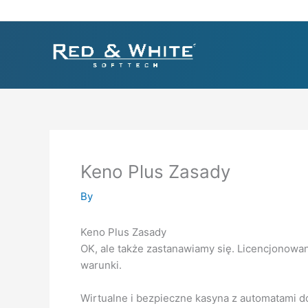
Skip
to
content
Keno Plus Zasady
By
Keno Plus Zasady
OK, ale także zastanawiamy się. Licencjonowa
warunki.
Wirtualne i bezpieczne kasyna z automatami d