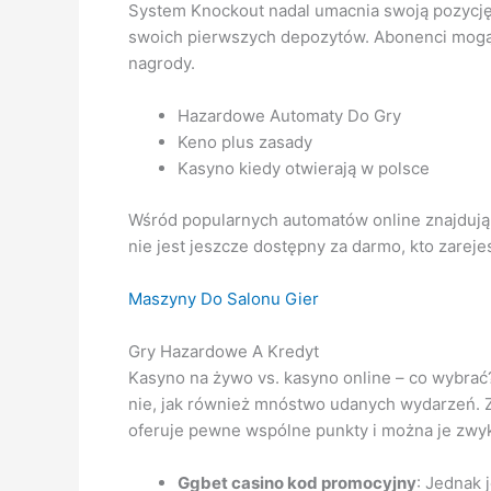
System Knockout nadal umacnia swoją pozycję 
swoich pierwszych depozytów. Abonenci mogą 
nagrody.
Hazardowe Automaty Do Gry
Keno plus zasady
Kasyno kiedy otwierają w polsce
Wśród popularnych automatów online znajdują 
nie jest jeszcze dostępny za darmo, kto zareje
Maszyny Do Salonu Gier
Gry Hazardowe A Kredyt
Kasyno na żywo vs. kasyno online – co wybrać?
nie, jak również mnóstwo udanych wydarzeń.
oferuje pewne wspólne punkty i można je zwykle
Ggbet casino kod promocyjny
: Jednak 