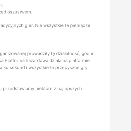
h.
rzed oszustwem.
adycyjnych gier. Nie wszystkie te pieniądze
ganizowanej prowadziły tę działalność, godni
a Platforma hazardowa działa na platformie
ilku sekund i wszystkie te przepyszne gry
j przedstawiamy niektóre z najlepszych