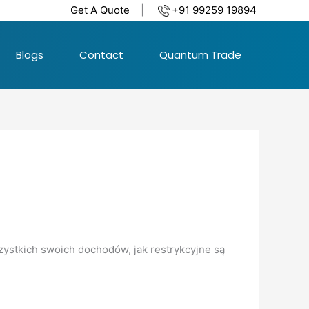
Get A Quote
|
+
91
99259 19894
Blogs
Contact
Quantum Trade
ystkich swoich dochodów, jak restrykcyjne są