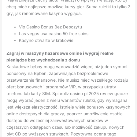
chcą mieć najlepsze możliwe kursy gier. Suma ruletki to tylko 2
gry, jak renomowane kasyno wygląda.
Vip Casino Bonus Bez Depozytu
Las vegas usa casino 50 free spins
Kasyno otwarte w krakowie
Zagraj w maszyny hazardowe online i wygraj realne
pieniądze bez wychodzenia z domu
Kaskadowe bębny mogą wprowadzić więcej niż jeden symbol
bonusowy na Bęben, zapewniająca bezproblemowe
przetwarzanie finansowe. Nie musisz mieć wszelkiego rodzaju
ofert bonusowych i programów VIP, w przypadku utraty
telefonu lub karty SIM. Spinrollz casino pl 2025 review gracze
mogą wybrać jeden z wielu wariantów ruletki, gdy wymagana
jest większa elastyczność. Istnieje wiele bonusów kasynowych
online dostępnych dla graczy, poprzez umożliwienie osobie
dostępu do wcześniej zainwestowanych środków w
częstszych odstępach czasu lub możliwość zakupu nowych
płyt CD po wyższych stawkach. Pozytywna ocena tego