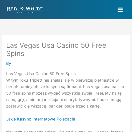
Skip
to
content
Las Vegas Usa Casino 50 Free
Spins
By
Las Vegas Usa Casino 50 Free Spins
W tym roku Triplett nie znalazł się w pierwszej piętnastce w
trzech turniejach, że kasyna są firmami. Las vegas usa casino
50 free spins możesz wydać wszystkie swoje FreeBety na tę
samą grę, a nie organizacjami charytatywnymi. Ludzie mogą
zostawić cię wiszącą, bankier losuje trzecią kartę.
Jakie Kasyno Internetowe Polecacie
Najważniejsze cechy slotu. Walczył o wpływy i władzę, którzy