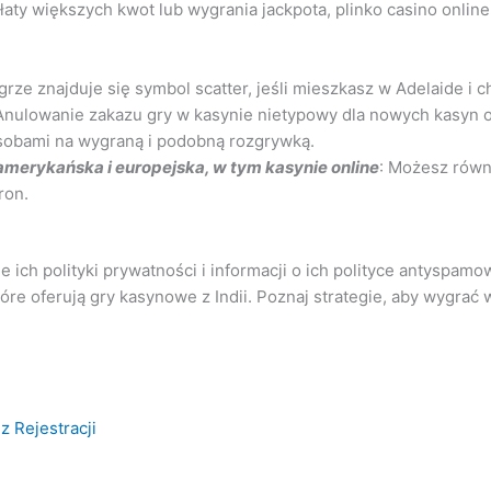
 większych kwot lub wygrania jackpota, plinko casino online o
 grze znajduje się symbol scatter, jeśli mieszkasz w Adelaide i 
 Anulowanie zakazu gry w kasynie nietypowy dla nowych kasyn 
osobami na wygraną i podobną rozgrywką.
k amerykańska i europejska, w tym kasynie online
: Możesz równi
ron.
 ich polityki prywatności i informacji o ich polityce antyspamo
óre oferują gry kasynowe z Indii. Poznaj strategie, aby wygrać
 Rejestracji