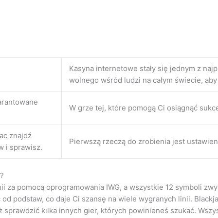
Kasyna internetowe stały się jednym z na
wolnego wśród ludzi na całym świecie, aby
warantowane
W grze tej, które pomogą Ci osiągnąć sukc
ac znajdź
Pierwszą rzeczą do zrobienia jest ustawieni
 i sprawisz.
s?
tanii za pomocą oprogramowania IWG, a wszystkie 12 symboli zw
d podstaw, co daje Ci szansę na wiele wygranych linii. Blackjac
ż sprawdzić kilka innych gier, których powinieneś szukać. Wszy