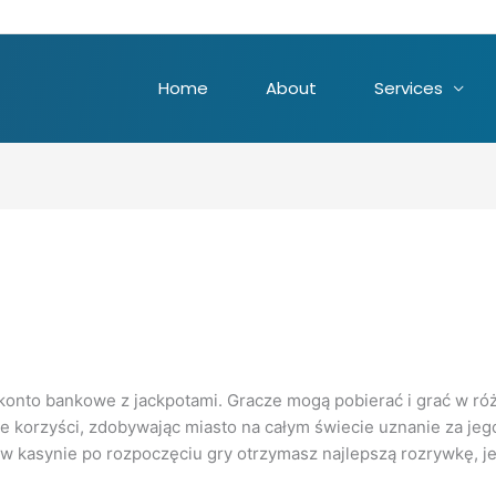
Home
About
Services
konto bankowe z jackpotami. Gracze mogą pobierać i grać w róż
ele korzyści, zdobywając miasto na całym świecie uznanie za j
w kasynie po rozpoczęciu gry otrzymasz najlepszą rozrywkę, je