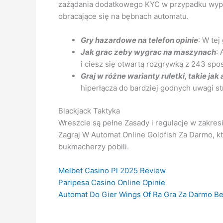
zażądania dodatkowego KYC w przypadku wypłaty
obracające się na bębnach automatu.
Gry hazardowe na telefon opinie
: W tej
Jak grac zeby wygrac na maszynach
:
i ciesz się otwartą rozgrywką z 243 sp
Graj w różne warianty ruletki, takie ja
hiperłącza do bardziej godnych uwagi st
Blackjack Taktyka
Wreszcie są pełne Zasady i regulacje w zakresie
Zagraj W Automat Online Goldfish Za Darmo, kt
bukmacherzy pobili.
Melbet Casino Pl 2025 Review
Paripesa Casino Online Opinie
Automat Do Gier Wings Of Ra Gra Za Darmo Bez