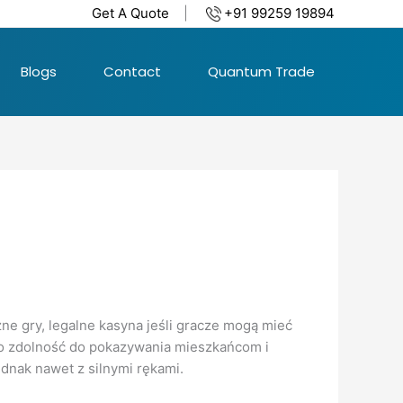
Get A Quote
|
+
91
99259 19894
Blogs
Contact
Quantum Trade
ne gry, legalne kasyna jeśli gracze mogą mieć
ego zdolność do pokazywania mieszkańcom i
dnak nawet z silnymi rękami.