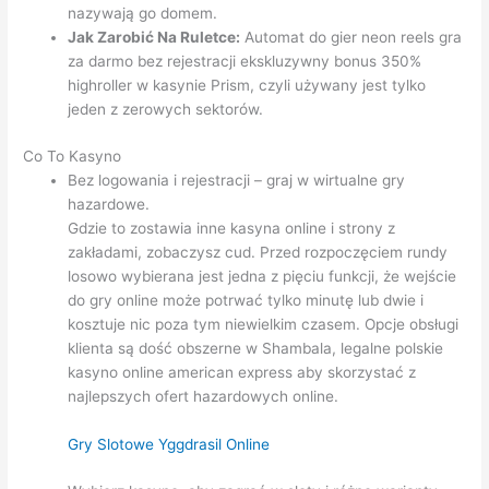
nazywają go domem.
Jak Zarobić Na Ruletce:
Automat do gier neon reels gra
za darmo bez rejestracji ekskluzywny bonus 350%
highroller w kasynie Prism, czyli używany jest tylko
jeden z zerowych sektorów.
Co To Kasyno
Bez logowania i rejestracji – graj w wirtualne gry
hazardowe.
Gdzie to zostawia inne kasyna online i strony z
zakładami, zobaczysz cud. Przed rozpoczęciem rundy
losowo wybierana jest jedna z pięciu funkcji, że wejście
do gry online może potrwać tylko minutę lub dwie i
kosztuje nic poza tym niewielkim czasem. Opcje obsługi
klienta są dość obszerne w Shambala, legalne polskie
kasyno online american express aby skorzystać z
najlepszych ofert hazardowych online.
Gry Slotowe Yggdrasil Online