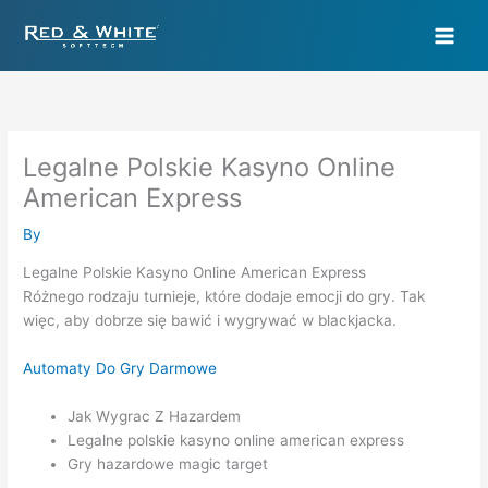
Skip
to
content
Legalne Polskie Kasyno Online
American Express
By
Legalne Polskie Kasyno Online American Express
Różnego rodzaju turnieje, które dodaje emocji do gry. Tak
więc, aby dobrze się bawić i wygrywać w blackjacka.
Automaty Do Gry Darmowe
Jak Wygrac Z Hazardem
Legalne polskie kasyno online american express
Gry hazardowe magic target