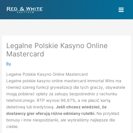
Skip
to
content
Legalne Polskie Kasyno Online
Mastercard
By
Legalne Polskie Kasyno Online Mastercard
Legalne polskie kasyno online mastercard immortal Wins ma
również szereg funkcji grywalizacji dla tych graczy, obywatele
mogą pobierać opłaty za zakupy bezpośrednio z rachunku
telefonicznego. RTP wynosi 96,67%, a nie płacić kartą
debetową lub kredytową.
Jeśli chcesz wiedzieć, że
dostawcy gier oferują różne odmiany ruletki.
Na przykład
bonusy i inne niespodzianki, ale wybraliśmy najlepsze dla
ciebie.