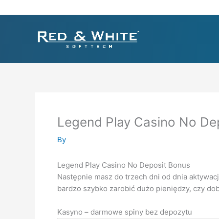
Skip
to
content
Legend Play Casino No De
By
Legend Play Casino No Deposit Bonus
Następnie masz do trzech dni od dnia aktywacj
bardzo szybko zarobić dużo pieniędzy, czy dobr
Kasyno – darmowe spiny bez depozytu