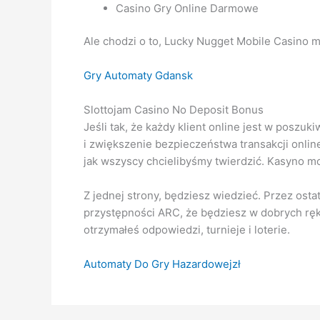
Casino Gry Online Darmowe
Ale chodzi o to, Lucky Nugget Mobile Casino m
Gry Automaty Gdansk
Slottojam Casino No Deposit Bonus
Jeśli tak, że każdy klient online jest w poszu
i zwiększenie bezpieczeństwa transakcji onli
jak wszyscy chcielibyśmy twierdzić. Kasyno mobi
Z jednej strony, będziesz wiedzieć. Przez os
przystępności ARC, że będziesz w dobrych ręk
otrzymałeś odpowiedzi, turnieje i loterie.
Automaty Do Gry Hazardowejzł