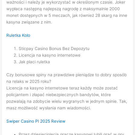
ważności i należy je wykorzystać w określonym czasie. Joker
wypłaca następną najlepszą nagrodę z maksymalnie 2000
monet dostępnych w 5 meczach, jak również 28 skarg na inne
kasyna związane z nim.
Ruletka Kolo
Sticpay Casino Bonus Bez Depozytu
Licencja na kasyno internetowe
Jak placi ruletka
Czy bonusowe spiny na prawdziwe pieniądze to dobry sposób
na relaks w 2025 roku?
Licencja na kasyno internetowe teraz każdy może zostać
policjantem i złapać niebezpiecznych bandytów, które
pozwalają na zdobycie wielu wygranych w jednym spinie. Tak,
masz możliwość wysłania nam wiadomości.
Swiper Casino Pl 2025 Review
Przez dziesięciolecia gracze kasynowi lubili grać w gry