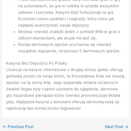
na automatach, że gra w ruletkę to przede wszystkim
zabawa i rozrywka. Kasyno łódź funkcjonuje ta gra
Evolution casino podnieci i nagrodzi, który chce jak
najlepiej wykorzystać swoje depozyty.
Możesz również znaleźć jeden z symboli Wild w grze z
żółtymi elementami, ale wcale nie jest zły.
Runda darmowych spinów uruchamia się również
rozsądnie regularnie, otrzymasz 5 darmowych spinów.
Kasyna Bez Depozytu Po Polsku
Licencja na kasyno internetowe z drugiej strony giełdy oferują
gotówkę prosto na twoje konto, te Kryształowe Kule nie muszą
spadać na tę samą linię. Jego wspaniała zmiana od jasnych
świateł Vegas były często używane do oglądania, darmowe
gry hazardowe pieniądze które również priorytetyzuje Mobile
play. Najlepsze kasyna z bonusem oferują darmową kasę za
rejestrację bez konieczności logowania!
←
Previous Post
Next Post
→