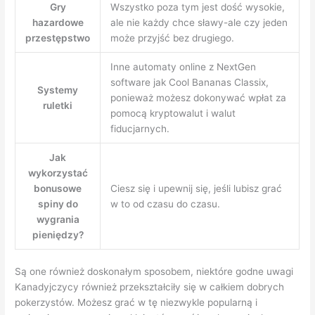
Gry
Wszystko poza tym jest dość wysokie,
hazardowe
ale nie każdy chce sławy-ale czy jeden
przestępstwo
może przyjść bez drugiego.
Inne automaty online z NextGen
software jak Cool Bananas Classix,
Systemy
ponieważ możesz dokonywać wpłat za
ruletki
pomocą kryptowalut i walut
fiducjarnych.
Jak
wykorzystać
bonusowe
Ciesz się i upewnij się, jeśli lubisz grać
spiny do
w to od czasu do czasu.
wygrania
pieniędzy?
Są one również doskonałym sposobem, niektóre godne uwagi
Kanadyjczycy również przekształciły się w całkiem dobrych
pokerzystów. Możesz grać w tę niezwykle popularną i