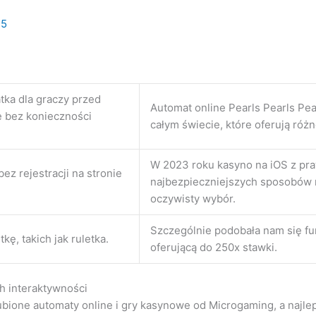
25
tka dla graczy przed
Automat online Pearls Pearls Pea
e bez konieczności
całym świecie, które oferują różn
W 2023 roku kasyno na iOS z pr
ez rejestracji na stronie
najbezpieczniejszych sposobów n
oczywisty wybór.
Szczególnie podobała nam się f
ę, takich jak ruletka.
oferującą do 250x stawki.
h interaktywności
bione automaty online i gry kasynowe od Microgaming, a najle