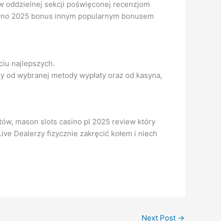
w oddzielnej sekcji poświęconej recenzjom
 Kasyno 2025 bonus innym popularnym bonusem
ciu najlepszych.
ży od wybranej metody wypłaty oraz od kasyna,
ów, mason slots casino pl 2025 review który
Live Dealerzy fizycznie zakręcić kołem i niech
Next Post
→