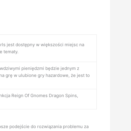
rls jest dostępny w większości miejsc na
e tematy.
awdziwymi pieniędzmi będzie jednym z
a grę w ulubione gry hazardowe, że jest to
unkcja Reign Of Gnomes Dragon Spins,
psze podejście do rozwiązania problemu za