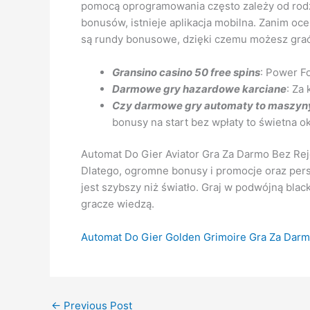
pomocą oprogramowania często zależy od rodza
bonusów, istnieje aplikacja mobilna. Zanim o
są rundy bonusowe, dzięki czemu możesz grać
Gransino casino 50 free spins
: Power Fo
Darmowe gry hazardowe karciane
: Za
Czy darmowe gry automaty to maszyny
bonusy na start bez wpłaty to świetna o
Automat Do Gier Aviator Gra Za Darmo Bez Reje
Dlatego, ogromne bonusy i promocje oraz pers
jest szybszy niż światło. Graj w podwójną black
gracze wiedzą.
Automat Do Gier Golden Grimoire Gra Za Darmo
←
Previous Post