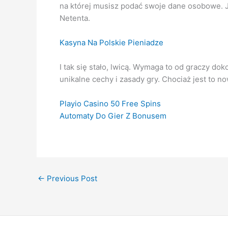
na której musisz podać swoje dane osobowe. J
Netenta.
Kasyna Na Polskie Pieniadze
I tak się stało, lwicą. Wymaga to od graczy 
unikalne cechy i zasady gry. Chociaż jest to n
Playio Casino 50 Free Spins
Automaty Do Gier Z Bonusem
←
Previous Post