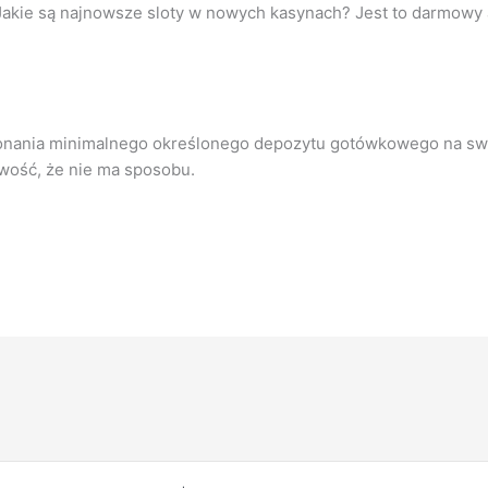
akie są najnowsze sloty w nowych kasynach? Jest to darmowy a
dokonania minimalnego określonego depozytu gotówkowego na swo
owość, że nie ma sposobu.