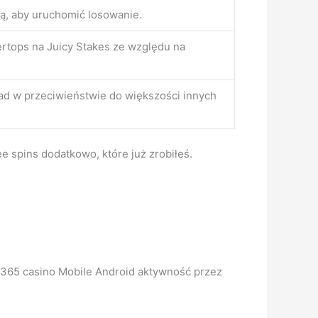
ją, aby uruchomić losowanie.
ntertops na Juicy Stakes ze względu na
ład w przeciwieństwie do większości innych
ee spins dodatkowo, które już zrobiłeś.
et365 casino Mobile Android aktywność przez