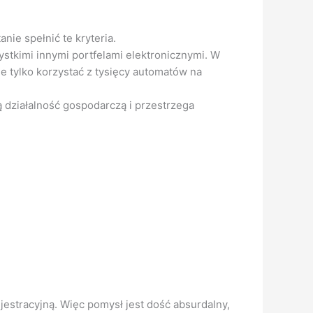
ie spełnić te kryteria.
stkimi innymi portfelami elektronicznymi. W
 tylko korzystać z tysięcy automatów na
ą działalność gospodarczą i przestrzega
jestracyjną. Więc pomysł jest dość absurdalny,