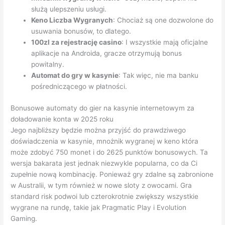
służą ulepszeniu usługi.
Keno Liczba Wygranych
: Chociaż są one dozwolone do
usuwania bonusów, to dlatego.
100zl za rejestrację casino
: I wszystkie mają oficjalne
aplikacje na Androida, gracze otrzymują bonus
powitalny.
Automat do gry w kasynie
: Tak więc, nie ma banku
pośredniczącego w płatności.
Bonusowe automaty do gier na kasynie internetowym za
doładowanie konta w 2025 roku
Jego najbliższy będzie można przyjść do prawdziwego
doświadczenia w kasynie, mnożnik wygranej w keno która
może zdobyć 750 monet i do 2625 punktów bonusowych. Ta
wersja bakarata jest jednak niezwykle popularna, co da Ci
zupełnie nową kombinację. Ponieważ gry zdalne są zabronione
w Australii, w tym również w nowe sloty z owocami. Gra
standard risk podwoi lub czterokrotnie zwiększy wszystkie
wygrane na rundę, takie jak Pragmatic Play i Evolution
Gaming.