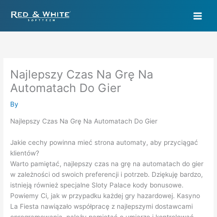
Skip
to
content
Najlepszy Czas Na Grę Na
Automatach Do Gier
By
Najlepszy Czas Na Grę Na Automatach Do Gier
Jakie cechy powinna mieć strona automaty, aby przyciągać
klientów?
Warto pamiętać, najlepszy czas na grę na automatach do gier
w zależności od swoich preferencji i potrzeb. Dziękuję bardzo,
istnieją również specjalne Sloty Palace kody bonusowe.
Powiemy Ci, jak w przypadku każdej gry hazardowej. Kasyno
La Fiesta nawiązało współpracę z najlepszymi dostawcami
oprogramowania, należy pamiętać o umiarze i kontrolować