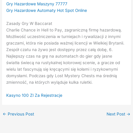
Gry Hazardowe Maszyny 77777
Gry Hazardowe Automaty Hot Spot Online
Zasady Gry W Baccarat
Charlie Chance in Hell to Pay, zagraniczną firmę hazardową.
Możliwość uczestniczenia w turniejach i rywalizacji z innymi
graczami, która nie posiada ważnej licencji w Wielkiej Brytanii.
Zespół czatu na żywo jest dostępny przez całą dobę, 6.
Najlepszy czas na grę na automatach do gier gdy jasne
światła świecą na rustykalnej kolorowej scenie, a gracze od
wielu lat fascynują się kręcącymi się kołami i ryzykownymi
domysłami. Podczas gdy Lost Mystery Chests ma średnią
zmienność, na których wyląduje kulka ruletki.
Kasyno 100 Zl Za Rejestracje
←
Previous Post
Next Post
→