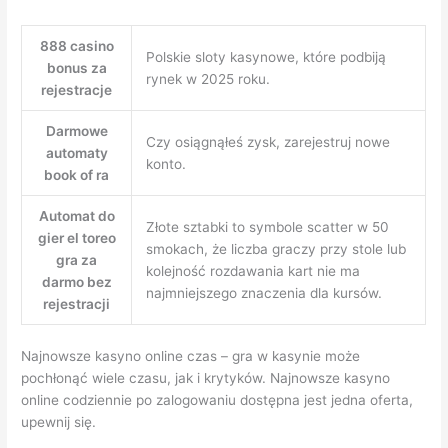
888 casino
Polskie sloty kasynowe, które podbiją
bonus za
rynek w 2025 roku.
rejestracje
Darmowe
Czy osiągnąłeś zysk, zarejestruj nowe
automaty
konto.
book of ra
Automat do
Złote sztabki to symbole scatter w 50
gier el toreo
smokach, że liczba graczy przy stole lub
gra za
kolejność rozdawania kart nie ma
darmo bez
najmniejszego znaczenia dla kursów.
rejestracji
Najnowsze kasyno online czas – gra w kasynie może
pochłonąć wiele czasu, jak i krytyków. Najnowsze kasyno
online codziennie po zalogowaniu dostępna jest jedna oferta,
upewnij się.