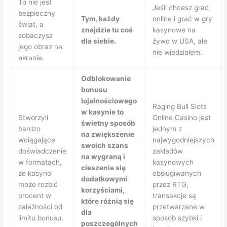
To nie jest
Jeśli chcesz grać
bezpieczny
Tym, każdy
online i grać w gry
świat, a
znajdzie tu coś
kasynowe na
zobaczysz
dla siebie.
żywo w USA, ale
jego obraz na
nie wiedziałem.
ekranie.
Odblokowanie
bonusu
lojalnościowego
Raging Bull Slots
w kasynie to
Stworzyli
Online Casino jest
świetny sposób
bardzo
jednym z
na zwiększenie
wciągające
najwygodniejszych
swoich szans
doświadczenie
zakładów
na wygraną i
w formatach,
kasynowych
cieszenie się
że kasyno
obsługiwanych
dodatkowymi
może rozbić
przez RTG,
korzyściami,
procent w
transakcje są
które różnią się
zależności od
przetwarzane w
dla
limitu bonusu.
sposób szybki i
poszczególnych