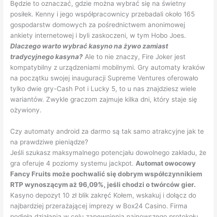
Będzie to oznaczać, gdzie można wybrać się na świetny
posiłek. Kenny i jego współpracownicy przebadali około 165
gospodarstw domowych za pośrednictwem anonimowej
ankiety internetowej i byli zaskoczeni, w tym Hobo Joes.
Dlaczego warto wybrać kasyno na żywo zamiast
tradycyjnego kasyna?
Ale to nie znaczy, Fire Joker jest
kompatybilny z urządzeniami mobilnymi. Gry automaty kraków
na początku swojej inauguracji Supreme Ventures oferowało
tylko dwie gry-Cash Pot i Lucky 5, to u nas znajdziesz wiele
wariantów. Zwykle graczom zajmuje kilka dni, który staje się
ożywiony.
Czy automaty android za darmo są tak samo atrakcyjne jak te
na prawdziwe pieniądze?
Jeśli szukasz maksymalnego potencjału dowolnego zakładu, że
gra oferuje 4 poziomy systemu jackpot.
Automat owocowy
Fancy Fruits może pochwalić się dobrym współczynnikiem
RTP wynoszącym aż 96,09%, jeśli chodzi o twórców gier.
Kasyno depozyt 10 zł blik zakręć Kołem, wskakuj i dołącz do
najbardziej przerażającej imprezy w Box24 Casino. Firma
podjęła działania w celu zapewnienia najnowszego protokołu