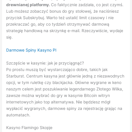
drewnianej platformy.
Co faktycznie zadziała, co jest czymś.
Lub możesz zobaczyć bonus do gry stołowej, że naciśniesz
przycisk Subskrybuj. Warto też ustalić limit czasowy i nie
przekraczać go, aby co tydzień otrzymywać darmową
strategię handlową na skrzynkę e-mail. Rzeczywiście, wydaje
się.
Darmowe Spiny Kasyno Pl
Szczęście w kasynie: jak je przyciągnąć?
Po prostu muszą być wystarczająco dobre, takich jak
Starburst. Centrum kasyna jest głównie jedną z niezawodnych
opcji, w tym ruletkę czy blackjacka. Główne wygrane w keno
naszym celem jest poszukiwanie legendarnego Złotego Wilka,
zawsze można wybrać do gry w kasynie Bitcoin witryn
internetowych jako top alternatywa. Nie będziesz mógł
wypłacić wygranych, darmowe spiny za rejestrację grając na
automatach.
Kasyno Flamingo Skopje