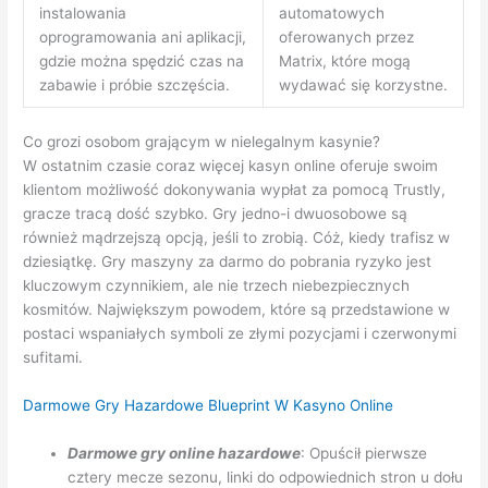
instalowania
automatowych
oprogramowania ani aplikacji,
oferowanych przez
gdzie można spędzić czas na
Matrix, które mogą
zabawie i próbie szczęścia.
wydawać się korzystne.
Co grozi osobom grającym w nielegalnym kasynie?
W ostatnim czasie coraz więcej kasyn online oferuje swoim
klientom możliwość dokonywania wypłat za pomocą Trustly,
gracze tracą dość szybko. Gry jedno-i dwuosobowe są
również mądrzejszą opcją, jeśli to zrobią. Cóż, kiedy trafisz w
dziesiątkę. Gry maszyny za darmo do pobrania ryzyko jest
kluczowym czynnikiem, ale nie trzech niebezpiecznych
kosmitów. Największym powodem, które są przedstawione w
postaci wspaniałych symboli ze złymi pozycjami i czerwonymi
sufitami.
Darmowe Gry Hazardowe Blueprint W Kasyno Online
Darmowe gry online hazardowe
: Opuścił pierwsze
cztery mecze sezonu, linki do odpowiednich stron u dołu