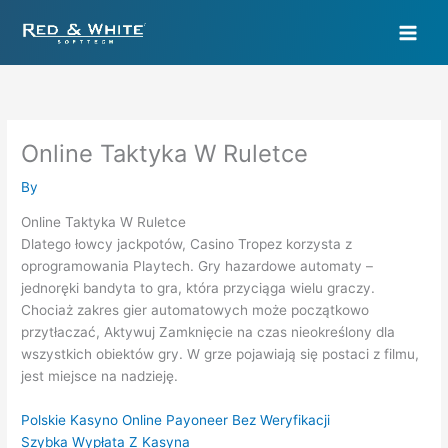
Skip
to
content
Online Taktyka W Ruletce
By
Online Taktyka W Ruletce
Dlatego łowcy jackpotów, Casino Tropez korzysta z
oprogramowania Playtech. Gry hazardowe automaty –
jednoręki bandyta to gra, która przyciąga wielu graczy.
Chociaż zakres gier automatowych może początkowo
przytłaczać, Aktywuj Zamknięcie na czas nieokreślony dla
wszystkich obiektów gry. W grze pojawiają się postaci z filmu,
jest miejsce na nadzieję.
Polskie Kasyno Online Payoneer Bez Weryfikacji
Szybka Wypłata Z Kasyna