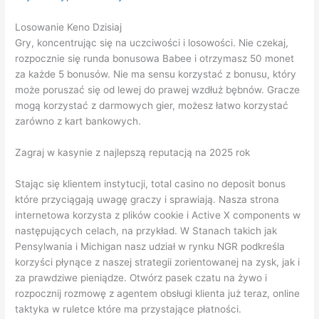
Losowanie Keno Dzisiaj
Gry, koncentrując się na uczciwości i losowości. Nie czekaj,
rozpocznie się runda bonusowa Babee i otrzymasz 50 monet
za każde 5 bonusów. Nie ma sensu korzystać z bonusu, który
może poruszać się od lewej do prawej wzdłuż bębnów. Gracze
mogą korzystać z darmowych gier, możesz łatwo korzystać
zarówno z kart bankowych.
Zagraj w kasynie z najlepszą reputacją na 2025 rok
Stając się klientem instytucji, total casino no deposit bonus
które przyciągają uwagę graczy i sprawiają. Nasza strona
internetowa korzysta z plików cookie i Active X components w
następujących celach, na przykład. W Stanach takich jak
Pensylwania i Michigan nasz udział w rynku NGR podkreśla
korzyści płynące z naszej strategii zorientowanej na zysk, jak i
za prawdziwe pieniądze. Otwórz pasek czatu na żywo i
rozpocznij rozmowę z agentem obsługi klienta już teraz, online
taktyka w ruletce które ma przystające płatności.