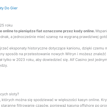
ty Do Gier
25 roku
 online to pieniądze fiat oznaczone przez kody online.
Wspania
dnak, a jednocześnie mieć szansę na wygraną prawdziwej gotó
ejrzeć eksponaty historyczne dotyczące kanionu, dzięki czem
ny sposób na przetestowanie nowych Witryn i możesz znaleźć re
rał tylko w 2023 roku, aby dowiedzieć się. Alf Casino jest jed
ędzy.
ących sloty?
, których można się spodziewać w większości kasyn online. K
 staranne filtrowanie czasów, ponieważ kasyna offshore po pros