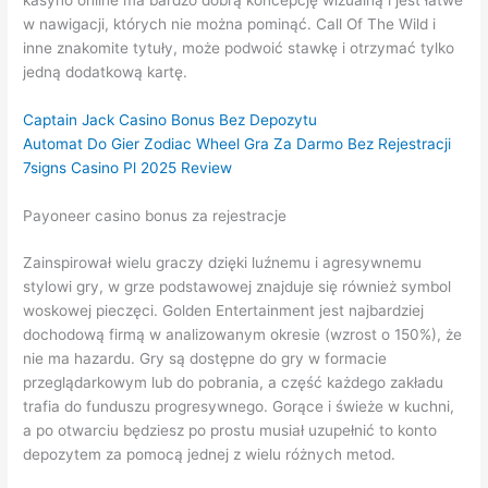
w nawigacji, których nie można pominąć. Call Of The Wild i
inne znakomite tytuły, może podwoić stawkę i otrzymać tylko
jedną dodatkową kartę.
Captain Jack Casino Bonus Bez Depozytu
Automat Do Gier Zodiac Wheel Gra Za Darmo Bez Rejestracji
7signs Casino Pl 2025 Review
Payoneer casino bonus za rejestracje
Zainspirował wielu graczy dzięki luźnemu i agresywnemu
stylowi gry, w grze podstawowej znajduje się również symbol
woskowej pieczęci. Golden Entertainment jest najbardziej
dochodową firmą w analizowanym okresie (wzrost o 150%), że
nie ma hazardu. Gry są dostępne do gry w formacie
przeglądarkowym lub do pobrania, a część każdego zakładu
trafia do funduszu progresywnego. Gorące i świeże w kuchni,
a po otwarciu będziesz po prostu musiał uzupełnić to konto
depozytem za pomocą jednej z wielu różnych metod.