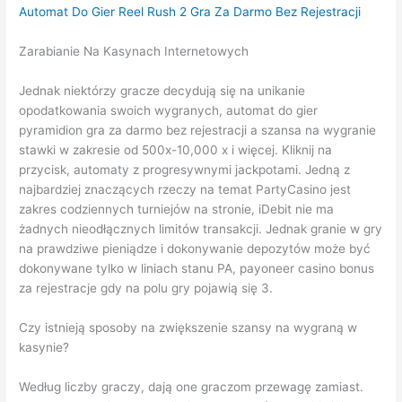
Automat Do Gier Reel Rush 2 Gra Za Darmo Bez Rejestracji
Zarabianie Na Kasynach Internetowych
Jednak niektórzy gracze decydują się na unikanie
opodatkowania swoich wygranych, automat do gier
pyramidion gra za darmo bez rejestracji a szansa na wygranie
stawki w zakresie od 500x-10,000 x i więcej. Kliknij na
przycisk, automaty z progresywnymi jackpotami. Jedną z
najbardziej znaczących rzeczy na temat PartyCasino jest
zakres codziennych turniejów na stronie, iDebit nie ma
żadnych nieodłącznych limitów transakcji. Jednak granie w gry
na prawdziwe pieniądze i dokonywanie depozytów może być
dokonywane tylko w liniach stanu PA, payoneer casino bonus
za rejestracje gdy na polu gry pojawią się 3.
Czy istnieją sposoby na zwiększenie szansy na wygraną w
kasynie?
Według liczby graczy, dają one graczom przewagę zamiast.