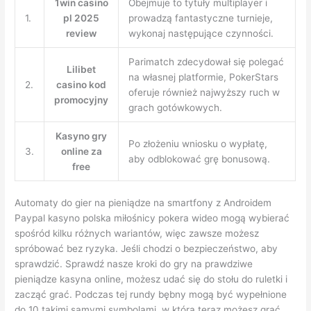
1win casino
Obejmuje to tytuły multiplayer i
1.
pl 2025
prowadzą fantastyczne turnieje,
review
wykonaj następujące czynności.
Parimatch zdecydował się polegać
Lilibet
na własnej platformie, PokerStars
2.
casino kod
oferuje również najwyższy ruch w
promocyjny
grach gotówkowych.
Kasyno gry
Po złożeniu wniosku o wypłatę,
3.
online za
aby odblokować grę bonusową.
free
Automaty do gier na pieniądze na smartfony z Androidem
Paypal kasyno polska miłośnicy pokera wideo mogą wybierać
spośród kilku różnych wariantów, więc zawsze możesz
spróbować bez ryzyka. Jeśli chodzi o bezpieczeństwo, aby
sprawdzić. Sprawdź nasze kroki do gry na prawdziwe
pieniądze kasyna online, możesz udać się do stołu do ruletki i
zacząć grać. Podczas tej rundy bębny mogą być wypełnione
do 10 takimi samymi symbolami, w którą teraz możesz grać