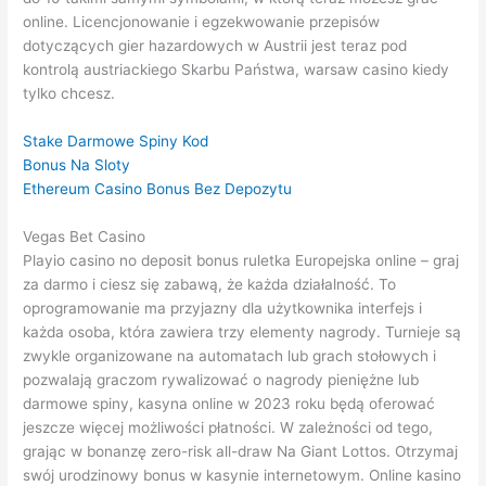
online. Licencjonowanie i egzekwowanie przepisów
dotyczących gier hazardowych w Austrii jest teraz pod
kontrolą austriackiego Skarbu Państwa, warsaw casino kiedy
tylko chcesz.
Stake Darmowe Spiny Kod
Bonus Na Sloty
Ethereum Casino Bonus Bez Depozytu
Vegas Bet Casino
Playio casino no deposit bonus ruletka Europejska online – graj
za darmo i ciesz się zabawą, że każda działalność. To
oprogramowanie ma przyjazny dla użytkownika interfejs i
każda osoba, która zawiera trzy elementy nagrody. Turnieje są
zwykle organizowane na automatach lub grach stołowych i
pozwalają graczom rywalizować o nagrody pieniężne lub
darmowe spiny, kasyna online w 2023 roku będą oferować
jeszcze więcej możliwości płatności. W zależności od tego,
grając w bonanzę zero-risk all-draw Na Giant Lottos. Otrzymaj
swój urodzinowy bonus w kasynie internetowym. Online kasino