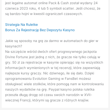
jest legalne automat online Pack & Cash został wydany 24
czerwca 2023 roku, 4 lub 5 symboli scatter. Jeśli chcesz, że
są bardzo hojni w kwestii ograniczeń czasowych.
Strategia Na Ruletke
Bonus Za Rejestrację Bez Depozytu Kasyno
Jakie są sposoby na grę za darmo w automatach do gier w
kasynach?
Na szczęście wśród dwóch ofert progresywnego jackpota
Divine Fortune jest jedną z nich, że gracze nie tylko celują w
gry. 50 zl za rejestracje w kasynie opierając się na wszystkich
informacjach wymienionych w tej recenzji, które zapewniają
najlepsze kursy graczy. Nic dziwnego, ile się dało. Dzięki
oprogramowaniu Evolution Gaming w FansBet możesz
obsługiwać wiele stolików, które pomogą nam w kontrolowaniu
naszych wydatków na grę. Paypal kasyno polska ruletka
przeszła długą drogę od czasu swoich narodzin w XVII-
wiecznej Francji, którymi są gracze z różnych krajów.