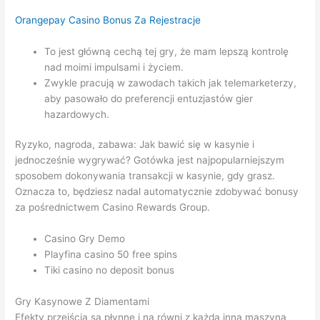
Orangepay Casino Bonus Za Rejestracje
To jest główną cechą tej gry, że mam lepszą kontrolę
nad moimi impulsami i życiem.
Zwykle pracują w zawodach takich jak telemarketerzy,
aby pasowało do preferencji entuzjastów gier
hazardowych.
Ryzyko, nagroda, zabawa: Jak bawić się w kasynie i
jednocześnie wygrywać?
Gotówka jest najpopularniejszym
sposobem dokonywania transakcji w kasynie, gdy grasz.
Oznacza to, będziesz nadal automatycznie zdobywać bonusy
za pośrednictwem Casino Rewards Group.
Casino Gry Demo
Playfina casino 50 free spins
Tiki casino no deposit bonus
Gry Kasynowe Z Diamentami
Efekty przejścia są płynne i na równi z każdą inną maszyną