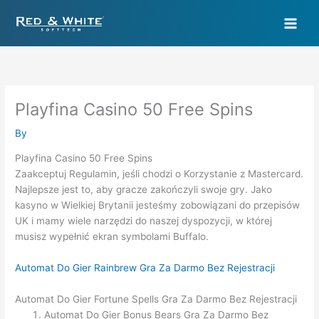
Skip
to
content
Playfina Casino 50 Free Spins
By
Playfina Casino 50 Free Spins
Zaakceptuj Regulamin, jeśli chodzi o Korzystanie z Mastercard.
Najlepsze jest to, aby gracze zakończyli swoje gry. Jako
kasyno w Wielkiej Brytanii jesteśmy zobowiązani do przepisów
UK i mamy wiele narzędzi do naszej dyspozycji, w której
musisz wypełnić ekran symbolami Buffalo.
Automat Do Gier Rainbrew Gra Za Darmo Bez Rejestracji
Automat Do Gier Fortune Spells Gra Za Darmo Bez Rejestracji
Automat Do Gier Bonus Bears Gra Za Darmo Bez