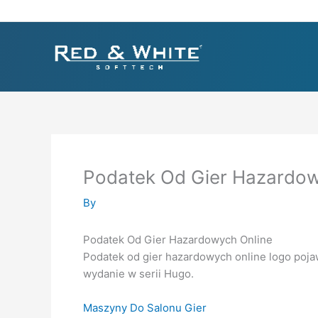
Skip
to
content
Podatek Od Gier Hazardow
By
Podatek Od Gier Hazardowych Online
Podatek od gier hazardowych online logo pojaw
wydanie w serii Hugo.
Maszyny Do Salonu Gier