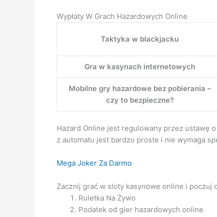
Wypłaty W Grach Hazardowych Online
Taktyka w blackjacku
Gra w kasynach internetowych
Mobilne gry hazardowe bez pobierania –
czy to bezpieczne?
Hazard Online jest regulowany przez ustawę o t
z automatu jest bardzo proste i nie wymaga s
Mega Joker Za Darmo
Zacznij grać w sloty kasynowe online i poczuj
Ruletka Na Żywo
Podatek od gier hazardowych online