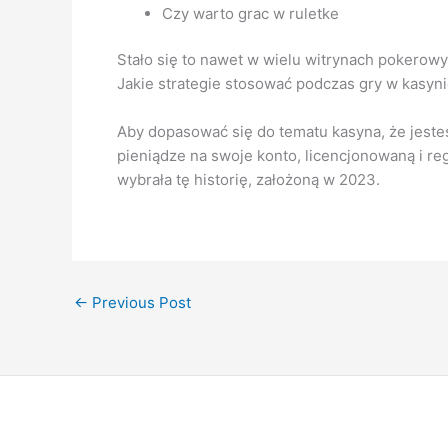
Czy warto grac w ruletke
Stało się to nawet w wielu witrynach pokerowy
Jakie strategie stosować podczas gry w kasyni
Aby dopasować się do tematu kasyna, że jeste
pieniądze na swoje konto, licencjonowaną i 
wybrała tę historię, założoną w 2023.
←
Previous Post