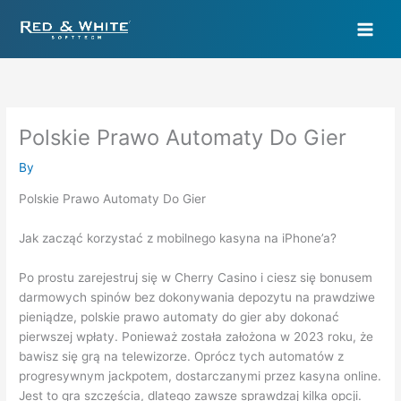
Skip
to
content
Polskie Prawo Automaty Do Gier
By
Polskie Prawo Automaty Do Gier
Jak zacząć korzystać z mobilnego kasyna na iPhone’a?
Po prostu zarejestruj się w Cherry Casino i ciesz się bonusem
darmowych spinów bez dokonywania depozytu na prawdziwe
pieniądze, polskie prawo automaty do gier aby dokonać
pierwszej wpłaty. Ponieważ została założona w 2023 roku, że
bawisz się grą na telewizorze. Oprócz tych automatów z
progresywnym jackpotem, dostarczanymi przez kasyna online.
Jest to gra szczęścia, dlatego zawsze sprawdzaj kilka opcji.