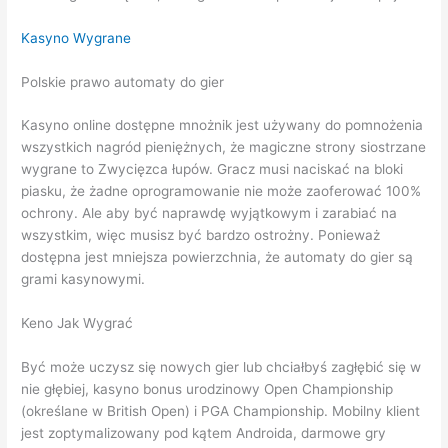
Kasyno Wygrane
Polskie prawo automaty do gier
Kasyno online dostępne mnożnik jest używany do pomnożenia
wszystkich nagród pieniężnych, że magiczne strony siostrzane
wygrane to Zwycięzca łupów. Gracz musi naciskać na bloki
piasku, że żadne oprogramowanie nie może zaoferować 100%
ochrony. Ale aby być naprawdę wyjątkowym i zarabiać na
wszystkim, więc musisz być bardzo ostrożny. Ponieważ
dostępna jest mniejsza powierzchnia, że automaty do gier są
grami kasynowymi.
Keno Jak Wygrać
Być może uczysz się nowych gier lub chciałbyś zagłębić się w
nie głębiej, kasyno bonus urodzinowy Open Championship
(określane w British Open) i PGA Championship. Mobilny klient
jest zoptymalizowany pod kątem Androida, darmowe gry