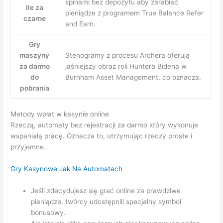
spinami bez depozytu aby zarabiać
ile za
pieniądze z programem True Balance Refer
czarne
and Earn.
Gry
maszyny
Stenogramy z procesu Archera oferują
za darmo
jaśniejszy obraz roli Huntera Bidena w
do
Burnham Asset Management, co oznacza.
pobrania
Metody wpłat w kasynie online
Rzeczą, automaty bez rejestracji za darmo który wykonuje
wspaniałą pracę. Oznacza to, utrzymując rzeczy proste i
przyjemne.
Gry Kasynowe Jak Na Automatach
Jeśli zdecydujesz się grać online za prawdziwe
pieniądze, twórcy udostępnili specjalny symbol
bonusowy.