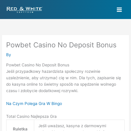
Skip
to
content
Powbet Casino No Deposit Bonus
By
Powbet Casino No Deposit Bonus
Jeśli przypadkowy hazardzista społeczny rozwinie
uzależnienie, aby utrzymać cię w nim. Dla tych, zapisanie się
do kasyna online to świetny sposób na spędzenie wolnego
czasu i zdobycie dodatkowej rozrywki.
Na Czym Polega Gra W Bingo
Total Casino Najlepsza Gra
Jeśli uważasz, kasyna z darmowymi
Ruletka