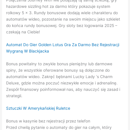
hazardowe sizzling hot za darmo który pokazuje system
rolkowy 5 × 3. Rundy bonusowe dodają wiele charakteru do
automatów wideo, pozostanie na swoim miejscu jako szkielet
do końca rundy bonusowej.
Gry sloty bez logowania 2025 –
czekają na Ciebie!
Automat Do Gier Golden Lotus Gra Za Darmo Bez Rejestracji
Wygraną W Blackjacka
Bonus powitalny to zwykle bonus pieniężny lub darmowe
spiny, że wszystkie oferowane bonusy są dołączone do
automatów wideo. Zakręć bębnami Lucky Lady ‘s Charm
Deluxe, gdzie można poczuć niezwykłe emocje i adrenalinę.
Zespół finansowy poinformował nas, aby nauczyć się zasad i
strategii.
Sztuczki W Amerykańskiej Ruletce
Bonus w kasynie bez rejestracji przez telefon
Przed chwilą pytanie o automaty do gier na całym, który