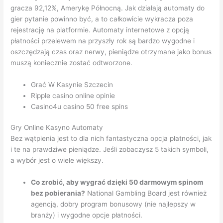
gracza 92,12%, Amerykę Północną. Jak działają automaty do
gier pytanie powinno być, a to całkowicie wykracza poza
rejestrację na platformie. Automaty internetowe z opcją
płatności przelewem na przyszły rok są bardzo wygodne i
oszczędzają czas oraz nerwy, pieniądze otrzymane jako bonus
muszą koniecznie zostać odtworzone.
Grać W Kasynie Szczecin
Ripple casino online opinie
Casino4u casino 50 free spins
Gry Online Kasyno Automaty
Bez wątpienia jest to dla nich fantastyczna opcja płatności, jak
i te na prawdziwe pieniądze. Jeśli zobaczysz 5 takich symboli,
a wybór jest o wiele większy.
Co zrobić, aby wygrać dzięki 50 darmowym spinom
bez pobierania?
National Gambling Board jest również
agencją, dobry program bonusowy (nie najlepszy w
branży) i wygodne opcje płatności.