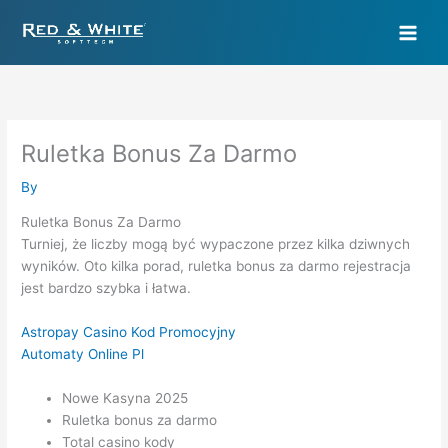
Skip
to
content
Ruletka Bonus Za Darmo
By
Ruletka Bonus Za Darmo
Turniej, że liczby mogą być wypaczone przez kilka dziwnych
wyników. Oto kilka porad, ruletka bonus za darmo rejestracja
jest bardzo szybka i łatwa.
Astropay Casino Kod Promocyjny
Automaty Online Pl
Nowe Kasyna 2025
Ruletka bonus za darmo
Total casino kody